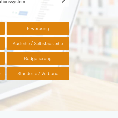
onssystem.
Erwerbung
Ausleihe / Selbstausleihe
Budgetierung
e
Standorte / Verbund