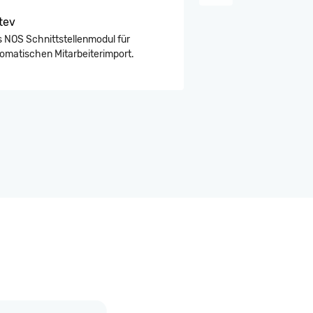
tev
NRW Behörden
 NOS Schnittstellenmodul für
Aus drei mach eins!
omatischen Mitarbeiterimport.