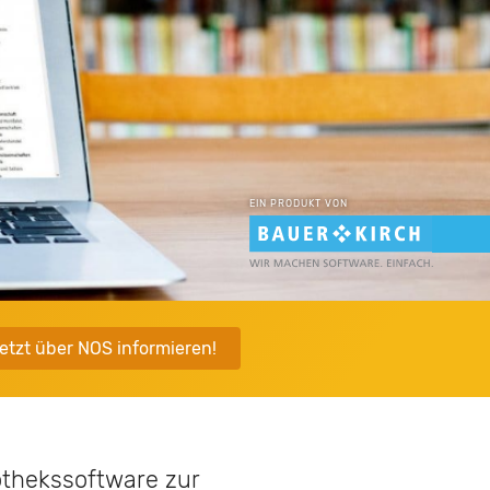
EIN PRODUKT VON
etzt über NOS informieren!
othekssoftware zur