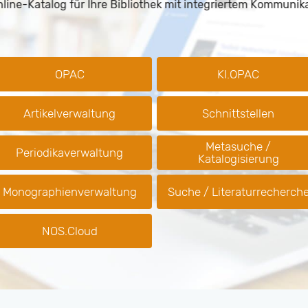
e-Katalog für Ihre Bibliothek mit integriertem Kommunikati
OPAC
KI.OPAC
Artikelverwaltung
Schnittstellen
Metasuche /
Periodikaverwaltung
Katalogisierung
Monographien­verwaltung
Suche / Literaturrecherch
NOS.Cloud