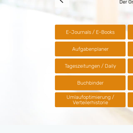
Der Onlin
E-Journals / E-Books
Aufgabenplaner
Tageszeitungen / Daily
Buchbinder
Umlaufoptimierung /
Verteilerhistorie