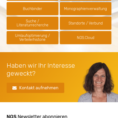
Buchbinder
Monographien­verwaltung
Suche /
Standorte / Verbund
Literaturrecherche
Umlaufoptimierung /
NOS.Cloud
Verteilerhistorie
Haben wir Ihr Interesse
geweckt?
Kontakt aufnehmen
NOS
Newsletter abonnieren